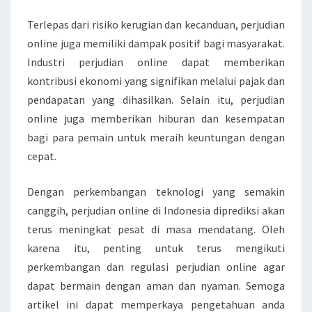
Terlepas dari risiko kerugian dan kecanduan, perjudian
online juga memiliki dampak positif bagi masyarakat.
Industri perjudian online dapat memberikan
kontribusi ekonomi yang signifikan melalui pajak dan
pendapatan yang dihasilkan. Selain itu, perjudian
online juga memberikan hiburan dan kesempatan
bagi para pemain untuk meraih keuntungan dengan
cepat.
Dengan perkembangan teknologi yang semakin
canggih, perjudian online di Indonesia diprediksi akan
terus meningkat pesat di masa mendatang. Oleh
karena itu, penting untuk terus mengikuti
perkembangan dan regulasi perjudian online agar
dapat bermain dengan aman dan nyaman. Semoga
artikel ini dapat memperkaya pengetahuan anda