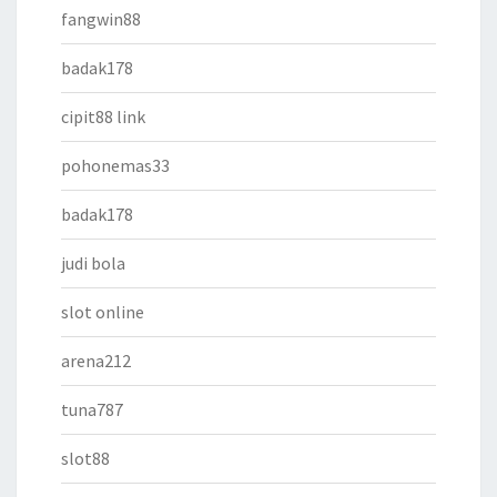
fangwin88
badak178
cipit88 link
pohonemas33
badak178
judi bola
slot online
arena212
tuna787
slot88