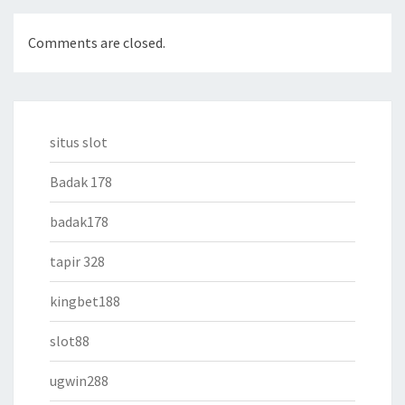
Comments are closed.
situs slot
Badak 178
badak178
tapir 328
kingbet188
slot88
ugwin288