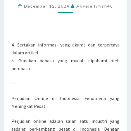
MENGGALI
December 12, 2024
Alivejellyfish48
POTENSI
KEBERUNTUNGAN
4. Sertakan informasi yang akurat dan terpercaya
dalam artikel.
5. Gunakan bahasa yang mudah dipahami oleh
pembaca.
—
Perjudian Online di Indonesia: Fenomena yang
Meningkat Pesat
Perjudian online adalah salah satu industri yang
sedang berkembang pesat di Indonesia. Dengan