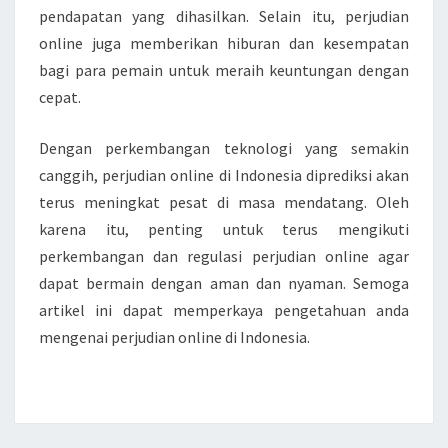
pendapatan yang dihasilkan. Selain itu, perjudian
online juga memberikan hiburan dan kesempatan
bagi para pemain untuk meraih keuntungan dengan
cepat.
Dengan perkembangan teknologi yang semakin
canggih, perjudian online di Indonesia diprediksi akan
terus meningkat pesat di masa mendatang. Oleh
karena itu, penting untuk terus mengikuti
perkembangan dan regulasi perjudian online agar
dapat bermain dengan aman dan nyaman. Semoga
artikel ini dapat memperkaya pengetahuan anda
mengenai perjudian online di Indonesia.