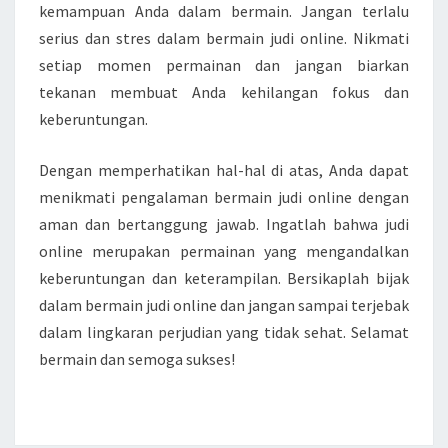
kemampuan Anda dalam bermain. Jangan terlalu
serius dan stres dalam bermain judi online. Nikmati
setiap momen permainan dan jangan biarkan
tekanan membuat Anda kehilangan fokus dan
keberuntungan.
Dengan memperhatikan hal-hal di atas, Anda dapat
menikmati pengalaman bermain judi online dengan
aman dan bertanggung jawab. Ingatlah bahwa judi
online merupakan permainan yang mengandalkan
keberuntungan dan keterampilan. Bersikaplah bijak
dalam bermain judi online dan jangan sampai terjebak
dalam lingkaran perjudian yang tidak sehat. Selamat
bermain dan semoga sukses!