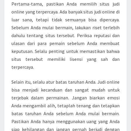
Pertama-tama, pastikan Anda memilih situs judi
online yang terpercaya. Ada banyak situs judi online di
luar sana, tetapi tidak semuanya bisa dipercaya.
Sebelum Anda mulai bermain, lakukan riset terlebih
dahulu tentang situs tersebut. Periksa reputasi dan
ulasan dari para pemain sebelum Anda membuat
keputusan. Selalu penting untuk memastikan bahwa
situs tersebut memiliki lisensi yang sah dan
terpercaya.
Selain itu, selalu atur batas taruhan Anda. Judi online
bisa menjadi kecanduan dan sangat mudah untuk
terjebak dalam permainan. Jangan biarkan emosi
Anda mengambil alih, tetaplah tenang dan tetapkan
batas taruhan Anda sebelum Anda mulai bermain.
Pastikan Anda hanya menggunakan uang yang Anda
siap kehilangan dan jangan pernah berjudi dengan