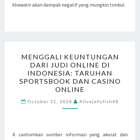
khawatir akan dampak negatif yang mungkin timbul.
MENGGALI
MENGGALI KEUNTUNGAN
KEUNTUNGAN
DARI JUDI ONLINE DI
DARI
INDONESIA: TARUHAN
JUDI
SPORTSBOOK DAN CASINO
ONLINE
ONLINE
DI
INDONESIA:
October 21, 2024
Alivejellyfish48
TARUHAN
SPORTSBOOK
DAN
4. cantumkan sumber informasi yang akurat dan
CASINO