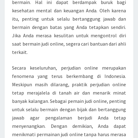
bermain. Hal ini dapat berdampak buruk bagi
kesehatan mental dan keuangan Anda. Oleh karena
itu, penting untuk selalu bertanggung jawab dan
bermain dengan batas yang Anda tetapkan sendiri.
Jika Anda merasa kesulitan untuk mengontrol diri
saat bermain judi online, segera cari bantuan dari ahli
terkait.
Secara keseluruhan, perjudian online merupakan
fenomena yang terus berkembang di Indonesia.
Meskipun masih dilarang, praktik perjudian online
tetap merajalela di tanah air dan menarik minat
banyak kalangan. Sebagai pemain judi online, penting
untuk selalu bermain dengan bijak dan bertanggung
jawab agar pengalaman berjudi Anda tetap
menyenangkan. Dengan demikian, Anda dapat
menikmati permainan judi online tanpa harus merasa