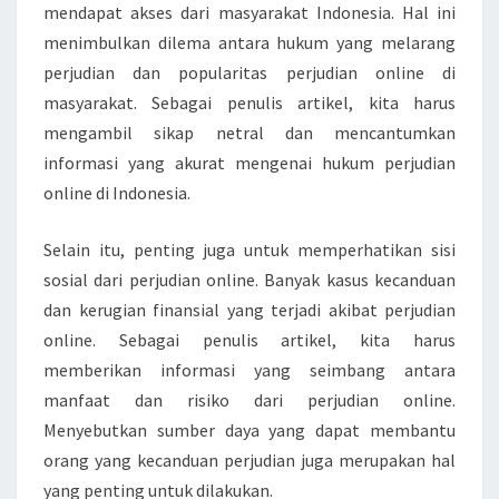
mendapat akses dari masyarakat Indonesia. Hal ini
menimbulkan dilema antara hukum yang melarang
perjudian dan popularitas perjudian online di
masyarakat. Sebagai penulis artikel, kita harus
mengambil sikap netral dan mencantumkan
informasi yang akurat mengenai hukum perjudian
online di Indonesia.
Selain itu, penting juga untuk memperhatikan sisi
sosial dari perjudian online. Banyak kasus kecanduan
dan kerugian finansial yang terjadi akibat perjudian
online. Sebagai penulis artikel, kita harus
memberikan informasi yang seimbang antara
manfaat dan risiko dari perjudian online.
Menyebutkan sumber daya yang dapat membantu
orang yang kecanduan perjudian juga merupakan hal
yang penting untuk dilakukan.