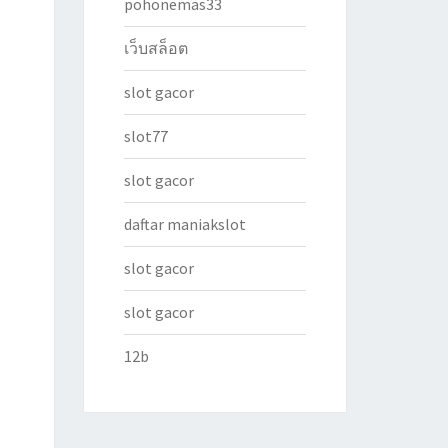
pohonemas33
เว็บสล็อต
slot gacor
slot77
slot gacor
daftar maniakslot
slot gacor
slot gacor
12b