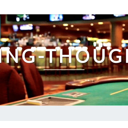
VING-THOUG