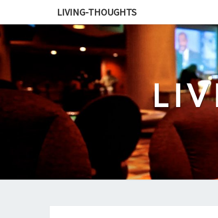
Skip
LIVING-THOUGHTS
to
content
LI