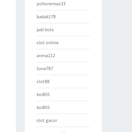
pohonemas33
badak178
judi bola
slot online
arena212
tuna787
slot88
koi855
koi855
slot gacor