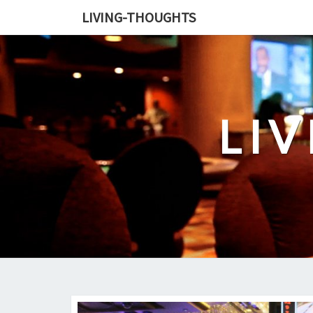
Skip
LIVING-THOUGHTS
to
content
LI