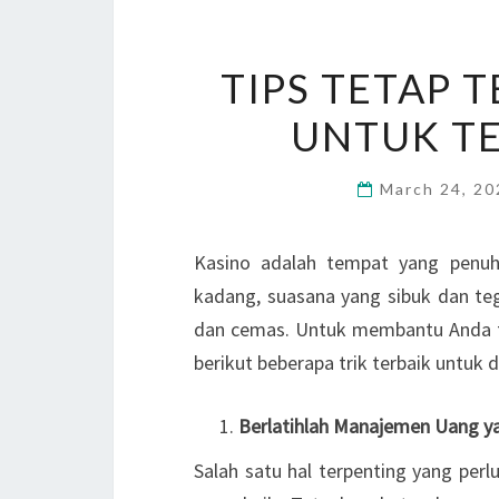
TIPS TETAP 
UNTUK TE
March 24, 2
Kasino adalah tempat yang penu
kadang, suasana yang sibuk dan te
dan cemas. Untuk membantu Anda t
berikut beberapa trik terbaik untuk d
Berlatihlah Manajemen Uang y
Salah satu hal terpenting yang per