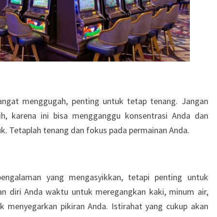
sangat menggugah, penting untuk tetap tenang. Jangan
ih, karena ini bisa mengganggu konsentrasi Anda dan
k. Tetaplah tenang dan fokus pada permainan Anda.
pengalaman yang mengasyikkan, tetapi penting untuk
kan diri Anda waktu untuk meregangkan kaki, minum air,
uk menyegarkan pikiran Anda. Istirahat yang cukup akan