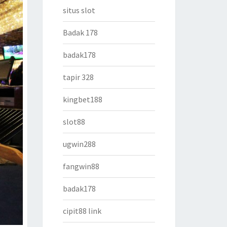
situs slot
Badak 178
badak178
tapir 328
kingbet188
slot88
ugwin288
fangwin88
badak178
cipit88 link