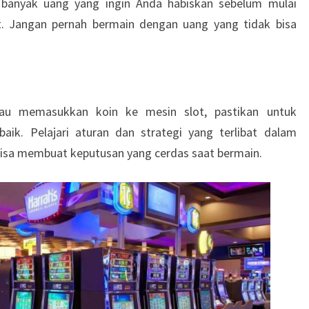
 banyak uang yang ingin Anda habiskan sebelum mulai
t. Jangan pernah bermain dengan uang yang tidak bisa
au memasukkan koin ke mesin slot, pastikan untuk
k. Pelajari aturan dan strategi yang terlibat dalam
bisa membuat keputusan yang cerdas saat bermain.