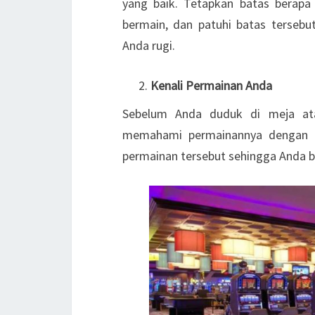
yang baik. Tetapkan batas berapa
bermain, dan patuhi batas tersebu
Anda rugi.
Kenali Permainan Anda
Sebelum Anda duduk di meja at
memahami permainannya dengan bai
permainan tersebut sehingga Anda 