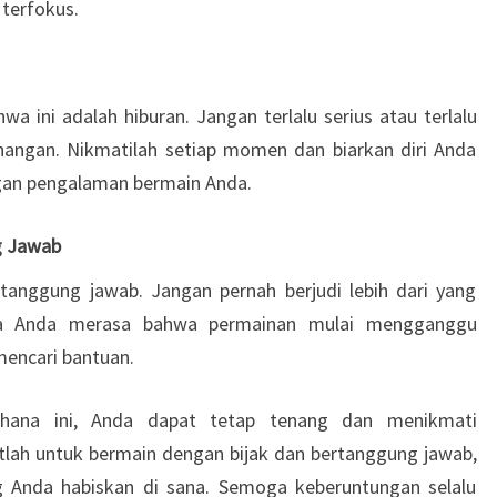
terfokus.
wa ini adalah hiburan. Jangan terlalu serius atau terlalu
angan. Nikmatilah setiap momen dan biarkan diri Anda
gan pengalaman bermain Anda.
g Jawab
 tanggung jawab. Jangan pernah berjudi lebih dari yang
ka Anda merasa bahwa permainan mulai mengganggu
mencari bantuan.
erhana ini, Anda dapat tetap tenang dan menikmati
tlah untuk bermain dengan bijak dan bertanggung jawab,
 Anda habiskan di sana. Semoga keberuntungan selalu